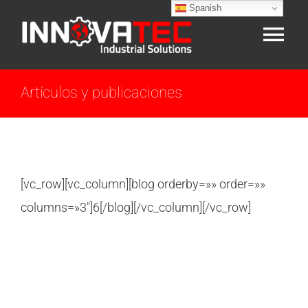
Spanish
Skip
to
Tog
content
Nav
INICIO
Artículos y publicaciones
NOSOTROS
ACREDITACIÓN
[vc_row][vc_column][blog orderby=»» order=»»
columns=»3″]6[/blog][/vc_column][/vc_row]
SERVICIOS
CAPACITACIÓN