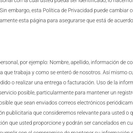
sonal con la cual usted pueda ser identificado, lo hacem
in embargo, esta Política de Privacidad puede cambiar con
amente esta página para asegurarse que está de acuerdo
ersonal, por ejemplo: Nombre, apellido, información de c
 la que trabaja y como se enteró de nosotros. Así mismo 
dido o realizar una entrega o facturación. Uso de la info
 servicio posible, particularmente para mantener un regist
osible que sean enviados correos electrónicos periódicame
ón publicitaria que consideremos relevante para usted o q
cción que usted proporcione y podrán ser cancelados en c
 cumplir con el compromiso de mantener su información